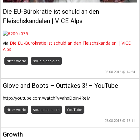
Die EU-Bürokratie ist schuld an den
Fleischskandalen | VICE Alps
via
Die EU-Bürokratie ist schuld an den Fleischskandalen | VICE
Alps
ritter.world
soup.place-a.ch
06.08.2013 @ 14:54
Glove and Boots – Outtakes 3! – YouTube
http://youtube.com/watch?v=ahxDoin4ReM
ritter.world
soup.place-a.ch
YouTube
05.08.2013 @ 16:11
Growth