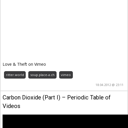
Love & Theft on Vimeo
ritter.world
soup.place-a.ch
vimeo
18.04.2012 @ 23:11
Carbon Dioxide (Part I) – Periodic Table of
Videos