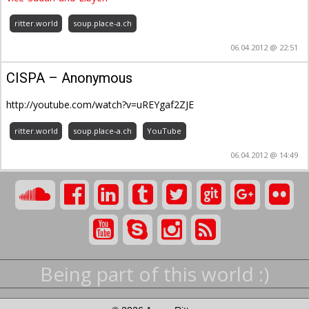
ritter.world
soup.place-a.ch
06.04.2012 @ 22:51
CISPA – Anonymous
http://youtube.com/watch?v=uREYgaf2ZJE
ritter.world
soup.place-a.ch
YouTube
06.04.2012 @ 14:49
Being part of this world :)