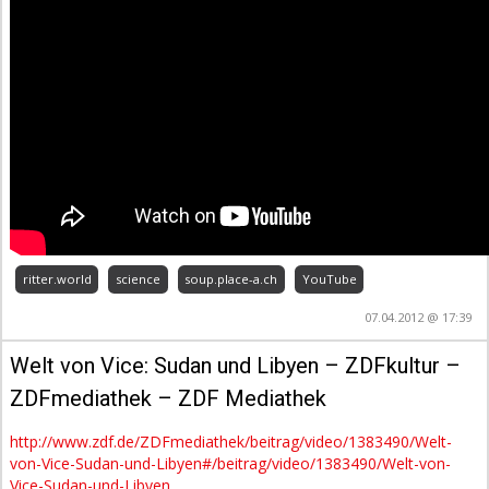
ritter.world
science
soup.place-a.ch
YouTube
07.04.2012 @ 17:39
Welt von Vice: Sudan und Libyen – ZDFkultur –
ZDFmediathek – ZDF Mediathek
http://www.zdf.de/ZDFmediathek/beitrag/video/1383490/Welt-
von-Vice-Sudan-und-Libyen#/beitrag/video/1383490/Welt-von-
Vice-Sudan-und-Libyen